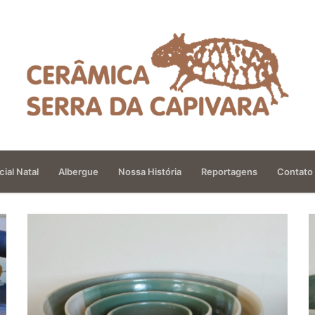
ial Natal
Albergue
Nossa História
Reportagens
Contato