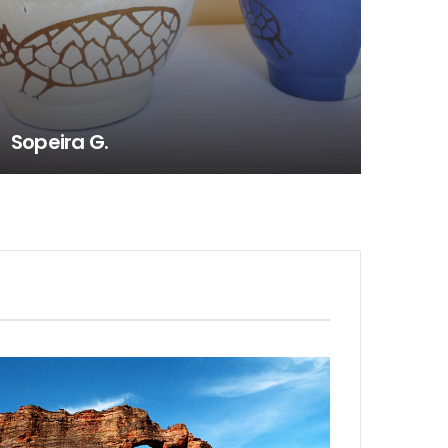
Tigelão G.
Ca