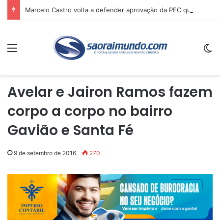
Marcelo Castro volta a defender aprovação da PEC que acaba com a escala 6×1 e avalia clima no Senado
Menu
Sw
Avelar e Jairon Ramos fazem
corpo a corpo no bairro
Gavião e Santa Fé
9 de setembro de 2016
270