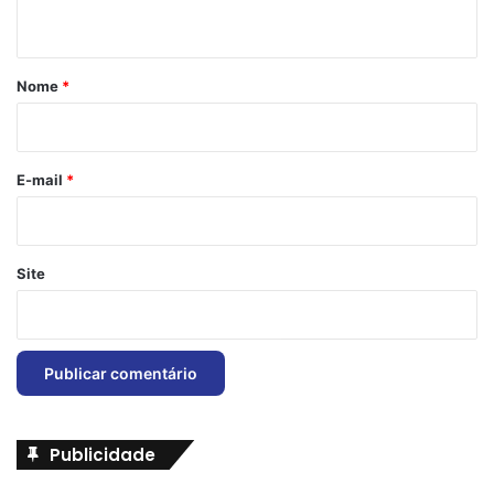
t
á
r
Nome
*
i
o
*
E-mail
*
Site
Publicidade