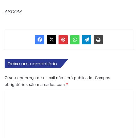
ASCOM
Deixe um comentário
O seu endereço de e-mail não será publicado.
Campos
obrigatórios são marcados com
*
C
o
m
e
n