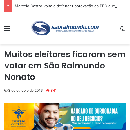
Marcelo Castro volta a defender aprovação da PEC que acaba com a escala 6×1 e avalia clima no Senado
Menu
Sw
Muitos eleitores ficaram sem
votar em São Raimundo
Nonato
3 de outubro de 2016
341