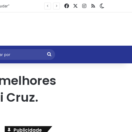
Facebook
X
Instagram
RSS
Switch skin
Marcelo Castro volta a defender aprovação da PEC que acaba com a escala 6×1 e avalia clima no Senado
eral
Procurar
por
 melhores
 Cruz.
Publicidade