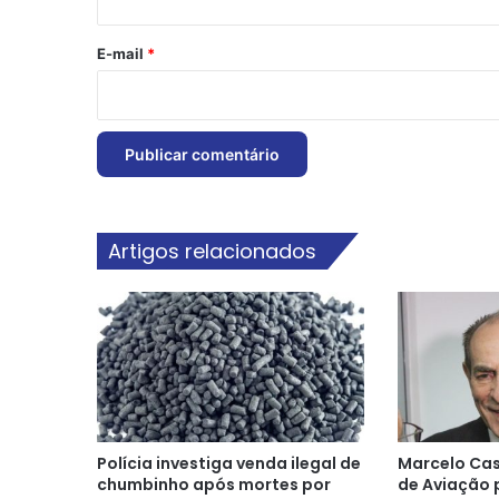
o
*
E-mail
*
Artigos relacionados
Polícia investiga venda ilegal de
Marcelo Cas
chumbinho após mortes por
de Aviação 