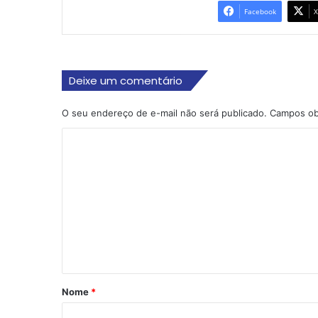
Facebook
X
Deixe um comentário
O seu endereço de e-mail não será publicado.
Campos ob
C
o
m
e
n
t
á
r
Nome
*
i