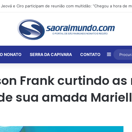
Barra Lat
O NONATO
SERRA DA CAPIVARA
CONTATO
on Frank curtindo as
de sua amada Marielli