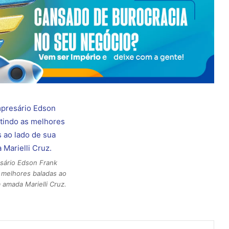
sário Edson Frank
 melhores baladas ao
 amada Marielli Cruz.