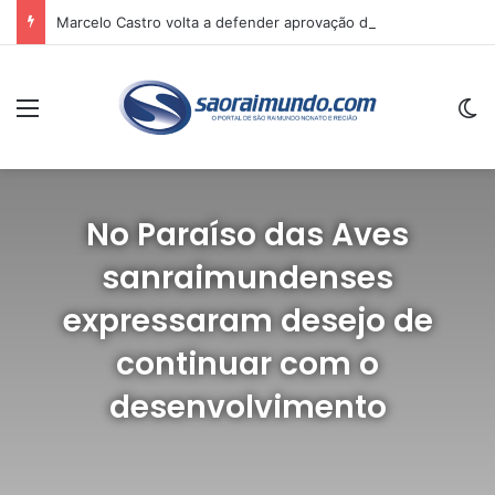
Marcelo Castro volta a defender aprovação da PEC que acaba com a escala 6×1 e avalia clima no Senado
Menu
Sw
No Paraíso das Aves
sanraimundenses
expressaram desejo de
continuar com o
desenvolvimento