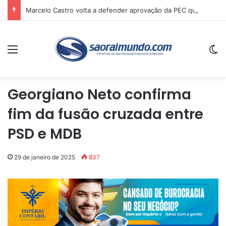
Marcelo Castro volta a defender aprovação da PEC que acaba com a escala 6×1 e avalia clima no Senado
Menu
Sw
Georgiano Neto confirma
fim da fusão cruzada entre
PSD e MDB
29 de janeiro de 2025
837