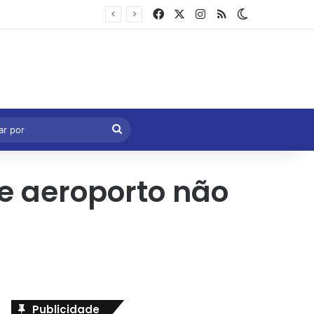
Facebook
X
Instagram
RSS
Switch skin
Marcelo Castro volta a defender aprovação da PEC que acaba com a escala 6×1 e avalia clima no Senado
eral
Procurar
por
e aeroporto não
Publicidade