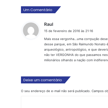
Um Comentário
d
Raul
i
15 de fevereiro de 2016 às 21:16
s
Mais essa vergonha…uma corrpução desen
s
desse parque, em São Raimundo Nonato é 
e
arqueológico, antropológico, e que dever
:
não ter VERGONHA do que passamos neste 
milionários olhando a nação com indiferen
Deixe um comentário
O seu endereço de e-mail não será publicado.
Campos ob
C
o