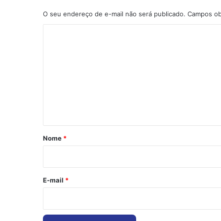
O seu endereço de e-mail não será publicado.
Campos ob
C
o
m
e
n
t
á
r
Nome
*
i
o
*
E-mail
*