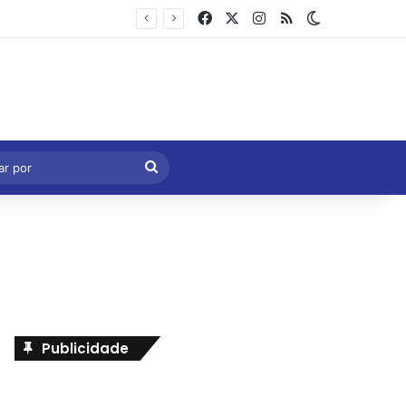
Facebook
X
Instagram
RSS
Switch skin
Marcelo Castro volta a defender aprovação da PEC que acaba com a escala 6×1 e avalia clima no Senado
eral
Procurar
por
Publicidade