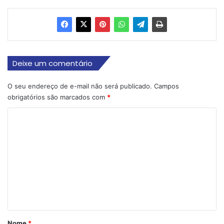
Deixe um comentário
O seu endereço de e-mail não será publicado.
Campos
obrigatórios são marcados com
*
C
o
m
e
n
t
á
r
Nome
*