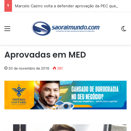
Marcelo Castro volta a defender aprovação da PEC que acaba com a escala 6×1 e avalia clima no Senado
Menu
Sw
Aprovadas em MED
30 de novembro de 2016
291