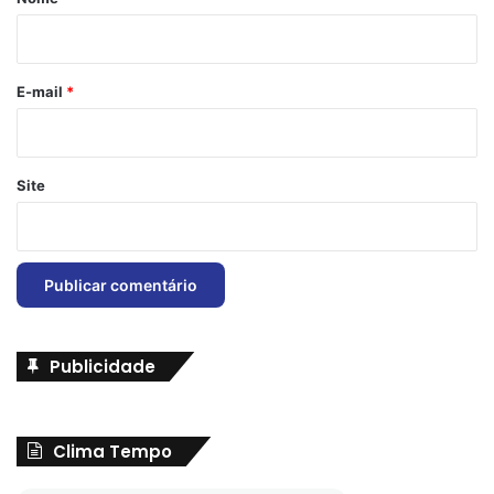
i
o
*
E-mail
*
Site
Publicidade
Clima Tempo