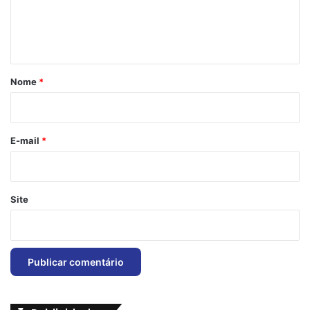
n
t
á
r
Nome
*
i
o
*
E-mail
*
Site