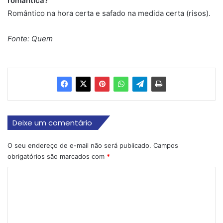
romântica?
Romântico na hora certa e safado na medida certa (risos).
Fonte: Quem
Deixe um comentário
O seu endereço de e-mail não será publicado.
Campos
obrigatórios são marcados com
*
C
o
m
e