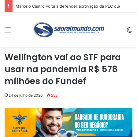
Marcelo Castro volta a defender aprovação da PEC que acaba com a escala 6×1 e avalia clima no Senado
Menu
Sw
Wellington vai ao STF para
usar na pandemia R$ 578
milhões do Fundef
24 de julho de 2020
253