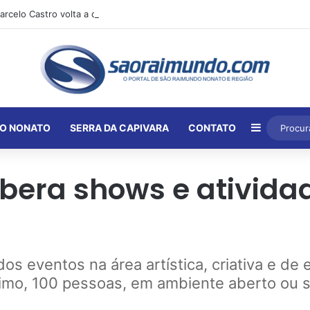
Barra Lat
O NONATO
SERRA DA CAPIVARA
CONTATO
ibera shows e ativida
dos eventos na área artística, criativa e d
ximo, 100 pessoas, em ambiente aberto ou 