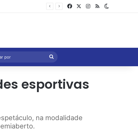
Facebook
X
Instagram
RSS
Switch skin
Marcelo Castro volta a defender aprovação da PEC que acaba com a escala 6×1 e avalia clima no Senado
eral
Procurar
por
des esportivas
e espetáculo, na modalidade
semiaberto.