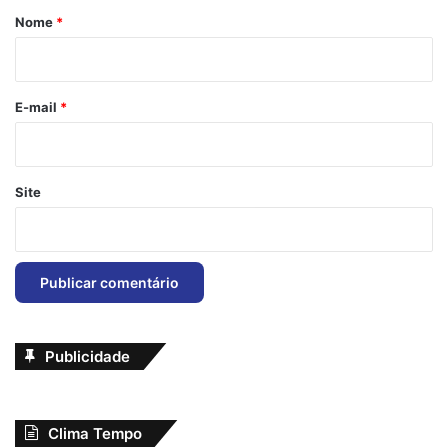
r
Nome
*
i
o
*
E-mail
*
Site
Publicidade
Clima Tempo