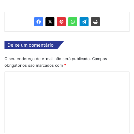
Deixe um comentário
O seu endereço de e-mail não será publicado.
Campos
obrigatórios são marcados com
*
C
o
m
e
n
t
á