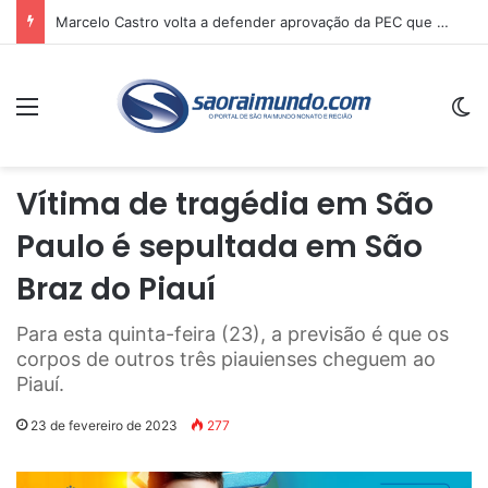
Marcelo Castro volta a defender aprovação da PEC que acaba com a escala 6×1 e avalia clima no Senado
Menu
Sw
Vítima de tragédia em São
Paulo é sepultada em São
Braz do Piauí
Para esta quinta-feira (23), a previsão é que os
corpos de outros três piauienses cheguem ao
Piauí.
23 de fevereiro de 2023
277