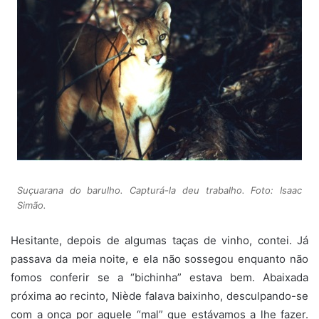
Suçuarana do barulho. Capturá-la deu trabalho. Foto: Isaac
Simão.
Hesitante, depois de algumas taças de vinho, contei. Já
passava da meia noite, e ela não sossegou enquanto não
fomos conferir se a “bichinha” estava bem. Abaixada
próxima ao recinto, Niède falava baixinho, desculpando-se
com a onça por aquele “mal” que estávamos a lhe fazer.