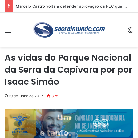
Marcelo Castro volta a defender aprovação da PEC que acaba com a escala 6×1 e avalia clima no Senado
Menu
Sw
As vidas do Parque Nacional
da Serra da Capivara por por
Isaac Simão
19 de junho de 2017
325