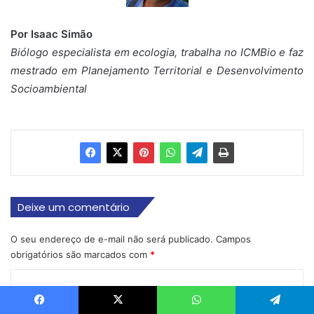
Por Isaac Simão
Biólogo especialista em ecologia, trabalha no ICMBio e faz
mestrado em Planejamento Territorial e Desenvolvimento
Socioambiental
Deixe um comentário
O seu endereço de e-mail não será publicado.
Campos
obrigatórios são marcados com
*
C
o
Facebook
X
WhatsApp
Telegram