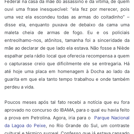
Federal na casa da mãe do assassino e da vítima, de quem
ouvi uma frase inesquecível: “ela fez por merecer, pois
uma vez ela escondeu todas as armas do coitadinho” –
disse ela, enquanto puxava de debaixo da cama uma
maleta cheia de armas de fogo. Eu e os policiais
entreolhamo-nos, atônitos, tamanha foi a sinceridade da
mãe ao declarar de que lado ela estava. Não fosse a Niède
espalhar pela rádio local que oferecia recompensa a quem
o capturasse creio que dificilmente ele se entregaria. Há
até hoje uma placa em homenagem à Docha ao lado da
guarita em que ela tanto tempo trabalhou e onde também
perdeu a vida.
Poucos meses após tal fato recebi a notícia que eu fora
aprovado no concurso do IBAMA, para o qual eu havia feito
a prova em Petrolina. Agora, iria para o
Parque Nacional
da Lagoa do Peixe
, no Rio Grande do Sul, um contraste
cultural e térmico surreal. Confesso que já estava cansado