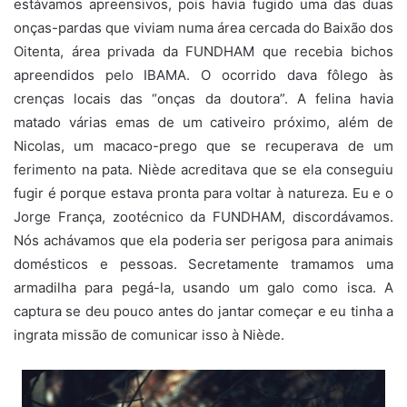
estávamos apreensivos, pois havia fugido uma das duas
onças-pardas que viviam numa área cercada do Baixão dos
Oitenta, área privada da FUNDHAM que recebia bichos
apreendidos pelo IBAMA. O ocorrido dava fôlego às
crenças locais das “onças da doutora”. A felina havia
matado várias emas de um cativeiro próximo, além de
Nicolas, um macaco-prego que se recuperava de um
ferimento na pata. Niède acreditava que se ela conseguiu
fugir é porque estava pronta para voltar à natureza. Eu e o
Jorge França, zootécnico da FUNDHAM, discordávamos.
Nós achávamos que ela poderia ser perigosa para animais
domésticos e pessoas. Secretamente tramamos uma
armadilha para pegá-la, usando um galo como isca. A
captura se deu pouco antes do jantar começar e eu tinha a
ingrata missão de comunicar isso à Niède.