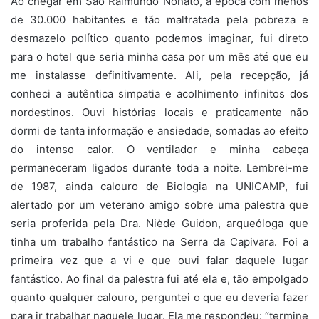
Ao chegar em São Raimundo Nonato, à época com menos
de 30.000 habitantes e tão maltratada pela pobreza e
desmazelo político quanto podemos imaginar, fui direto
para o hotel que seria minha casa por um mês até que eu
me instalasse definitivamente. Ali, pela recepção, já
conheci a autêntica simpatia e acolhimento infinitos dos
nordestinos. Ouvi histórias locais e praticamente não
dormi de tanta informação e ansiedade, somadas ao efeito
do intenso calor. O ventilador e minha cabeça
permaneceram ligados durante toda a noite. Lembrei-me
de 1987, ainda calouro de Biologia na UNICAMP, fui
alertado por um veterano amigo sobre uma palestra que
seria proferida pela Dra. Niède Guidon, arqueóloga que
tinha um trabalho fantástico na Serra da Capivara. Foi a
primeira vez que a vi e que ouvi falar daquele lugar
fantástico. Ao final da palestra fui até ela e, tão empolgado
quanto qualquer calouro, perguntei o que eu deveria fazer
para ir trabalhar naquele lugar. Ela me respondeu: “termine