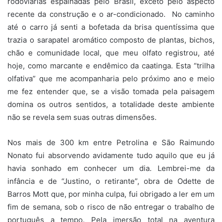
rodoviárias espalhadas pelo Brasil, exceto pelo aspecto
recente da construção e o ar-condicionado. No caminho
até o carro já senti a bofetada da brisa quentíssima que
trazia o sarapatel aromático composto de plantas, bichos,
chão e comunidade local, que meu olfato registrou, até
hoje, como marcante e endêmico da caatinga. Esta “trilha
olfativa” que me acompanharia pelo próximo ano e meio
me fez entender que, se a visão tomada pela paisagem
domina os outros sentidos, a totalidade deste ambiente
não se revela sem suas outras dimensões.
Nos mais de 300 km entre Petrolina e São Raimundo
Nonato fui absorvendo avidamente tudo aquilo que eu já
havia sonhado em conhecer um dia. Lembrei-me da
infância e de “Justino, o retirante”, obra de Odette de
Barros Mott que, por minha culpa, fui obrigado a ler em um
fim de semana, sob o risco de não entregar o trabalho de
português a tempo. Pela imersão total na aventura