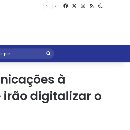
Facebook
X
Instagram
RSS
Switch skin
Marcelo Castro volta a defender aprovação da PEC que acaba com a escala 6×1 e avalia clima no Senado
eral
Procurar
por
unicações à
rão digitalizar o