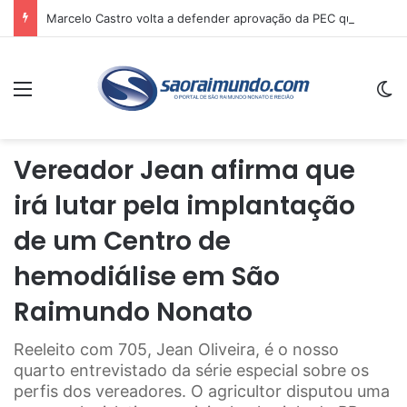
Marcelo Castro volta a defender aprovação da PEC que acaba com a escala 6×1 e avalia clima no Senado
Menu
Sw
Vereador Jean afirma que
irá lutar pela implantação
de um Centro de
hemodiálise em São
Raimundo Nonato
Reeleito com 705, Jean Oliveira, é o nosso
quarto entrevistado da série especial sobre os
perfis dos vereadores. O agricultor disputou uma