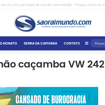
Barra Lat
O NONATO
SERRA DA CAPIVARA
CONTATO
hão caçamba VW 242