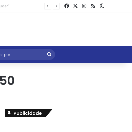
Facebook
X
Instagram
RSS
Switch skin
Marcelo Castro volta a defender aprovação da PEC que acaba com a escala 6×1 e avalia clima no Senado
eral
Procurar
por
50
Publicidade