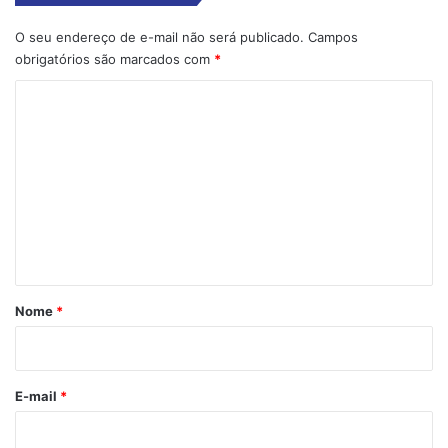
O seu endereço de e-mail não será publicado.
Campos
obrigatórios são marcados com
*
C
o
m
e
n
t
á
r
Nome
*
i
o
*
E-mail
*