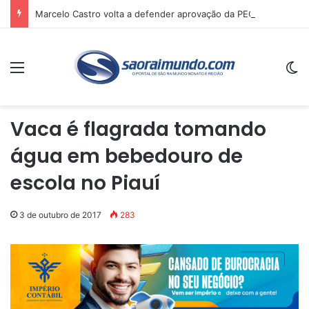
Marcelo Castro volta a defender aprovação da PEC que acaba com a escala 6×1 e avalia clima no Senado
Menu
Sw
Vaca é flagrada tomando
água em bebedouro de
escola no Piauí
3 de outubro de 2017
283