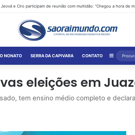
Barra Lat
O NONATO
SERRA DA CAPIVARA
CONTATO
vas eleições em Juaze
asado, tem ensino médio completo e declar