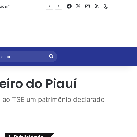
Facebook
X
Instagram
RSS
Switch skin
Marcelo Castro volta a defender aprovação da PEC que acaba com a escala 6×1 e avalia clima no Senado
eral
Procurar
por
iro do Piauí
a ao TSE um patrimônio declarado