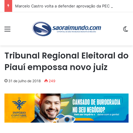
Marcelo Castro volta a defender aprovação da PEC que acaba com a escala 6×1 e avalia clima no Senado
Menu
Sw
Tribunal Regional Eleitoral do
Piauí empossa novo juiz
31 de julho de 2018
249