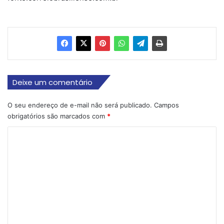
Deixe um comentário
O seu endereço de e-mail não será publicado.
Campos
obrigatórios são marcados com
*
C
o
m
e
n
t
á