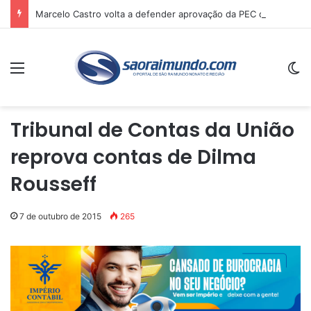
Marcelo Castro volta a defender aprovação da PEC que acaba com a escala 6×1 e avalia clima no Senado
Menu
Sw
Tribunal de Contas da União
reprova contas de Dilma
Rousseff
7 de outubro de 2015
265