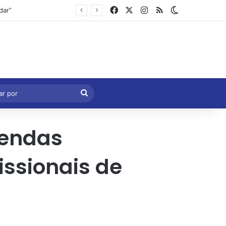
Facebook
X
Instagram
RSS
Switch skin
Marcelo Castro volta a defender aprovação da PEC que acaba com a escala 6×1 e avalia clima no Senado
eral
Procurar
por
mendas
issionais de