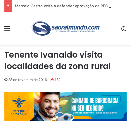
Marcelo Castro volta a defender aprovação da PEC que acaba com a escala 6×1 e avalia clima no Senado
Menu
Sw
Tenente Ivanaldo visita
localidades da zona rural
28 de fevereiro de 2016
182