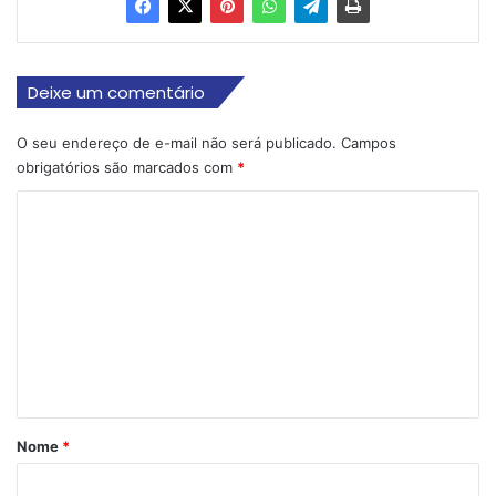
Deixe um comentário
O seu endereço de e-mail não será publicado.
Campos
obrigatórios são marcados com
*
C
o
m
e
n
t
á
r
Nome
*
i