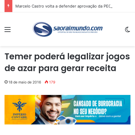
Marcelo Castro volta a defender aprovação da PEC que acaba com a escala 6×1 e avalia clima no Senado
Menu
Sw
Temer poderá legalizar jogos
de azar para gerar receita
18 de maio de 2016
179