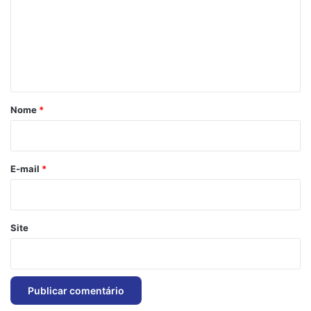
m
e
n
t
á
r
Nome
*
i
o
*
E-mail
*
Site