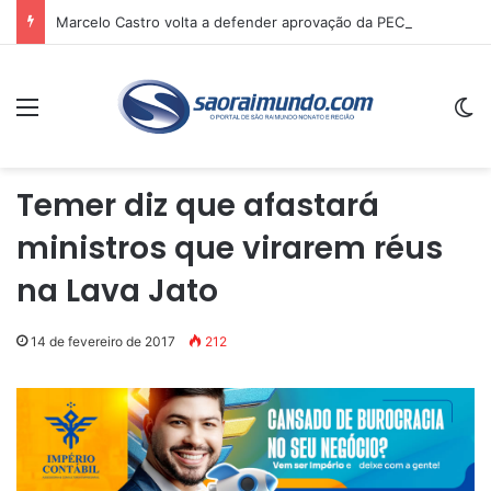
Marcelo Castro volta a defender aprovação da PEC que acaba com a escala 6×1 e avalia clima no Senado
Menu
Sw
Temer diz que afastará
ministros que virarem réus
na Lava Jato
14 de fevereiro de 2017
212