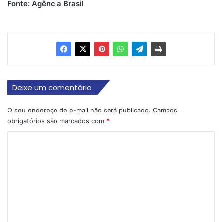
Fonte: Agência Brasil
Deixe um comentário
O seu endereço de e-mail não será publicado.
Campos
obrigatórios são marcados com
*
C
o
m
e
n
t