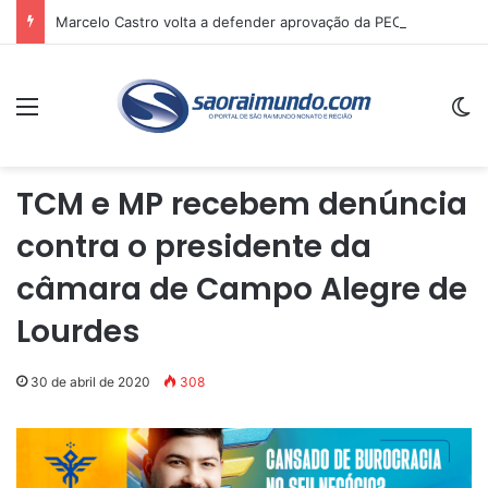
Marcelo Castro volta a defender aprovação da PEC que acaba com a escala 6×1 e avalia clima no Senado
Menu
Sw
TCM e MP recebem denúncia
contra o presidente da
câmara de Campo Alegre de
Lourdes
30 de abril de 2020
308