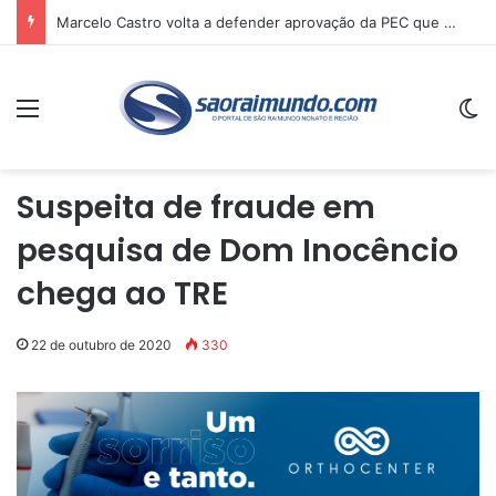
Marcelo Castro volta a defender aprovação da PEC que acaba com a escala 6×1 e avalia clima no Senado
Menu
Sw
Suspeita de fraude em
pesquisa de Dom Inocêncio
chega ao TRE
22 de outubro de 2020
330