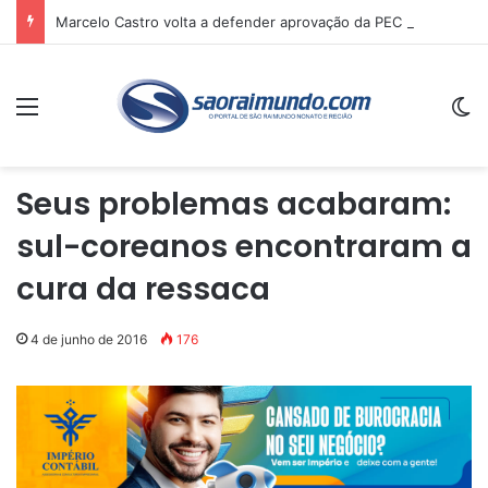
Marcelo Castro volta a defender aprovação da PEC que acaba com a escala 6×1 e avalia clima no Senado
Menu
Sw
Seus problemas acabaram:
sul-coreanos encontraram a
cura da ressaca
4 de junho de 2016
176