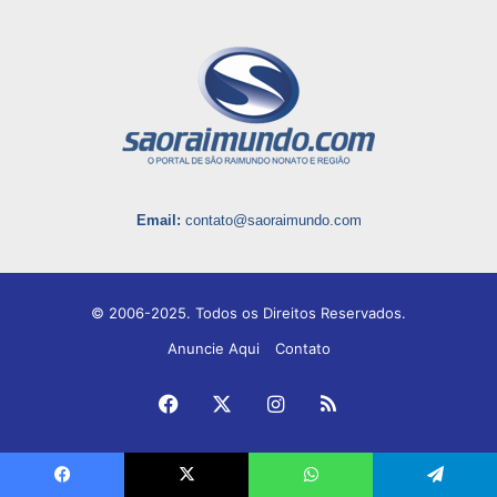
Email:
contato@saoraimundo.com
© 2006-2025. Todos os Direitos Reservados.
Anuncie Aqui
Contato
Facebook
X
Instagram
RSS
Facebook
X
WhatsApp
Telegram