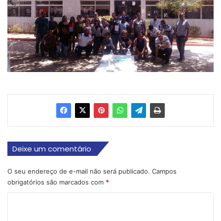
Deixe um comentário
O seu endereço de e-mail não será publicado.
Campos
obrigatórios são marcados com
*
C
o