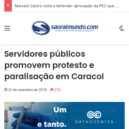
Marcelo Castro volta a defender aprovação da PEC que acaba com a escala 6×1 e avalia clima no Senado
Menu
Sw
Servidores públicos
promovem protesto e
paralisação em Caracol
22 de setembro de 2016
274