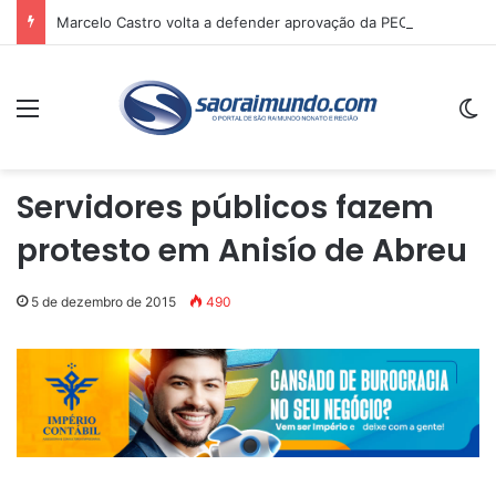
Marcelo Castro volta a defender aprovação da PEC que acaba com a escala 6×1 e avalia clima no Senado
Menu
Sw
Servidores públicos fazem
protesto em Anisío de Abreu
5 de dezembro de 2015
490