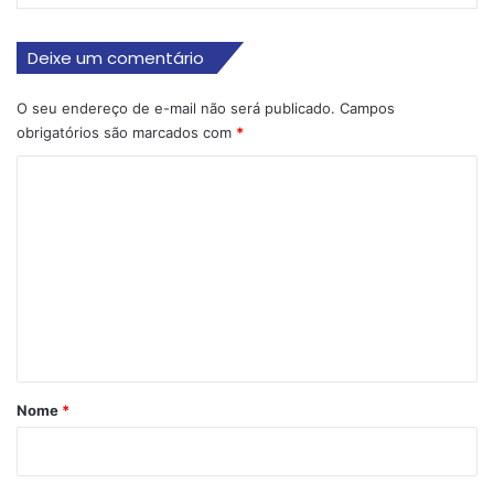
Deixe um comentário
O seu endereço de e-mail não será publicado.
Campos
obrigatórios são marcados com
*
C
o
m
e
n
t
á
r
Nome
*
i
o