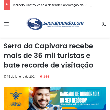
Marcelo Castro volta a defender aprovação da PEC que acaba com a escala 6×1 e avalia clima no Senado
Menu
Sw
Serra da Capivara recebe
mais de 36 mil turistas e
bate recorde de visitação
15 de janeiro de 2024
344