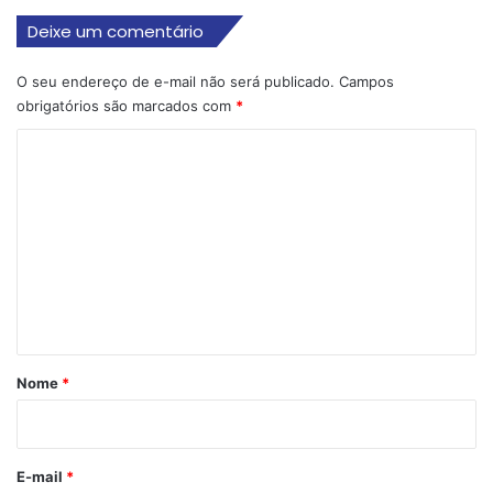
Deixe um comentário
O seu endereço de e-mail não será publicado.
Campos
obrigatórios são marcados com
*
C
o
m
e
n
t
á
r
Nome
*
i
o
*
E-mail
*