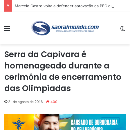
Marcelo Castro volta a defender aprovação da PEC que acaba com a escala 6×1 e avalia clima no Senado
Menu
Sw
Serra da Capivara é
homenageado durante a
cerimônia de encerramento
das Olimpíadas
21 de agosto de 2016
400