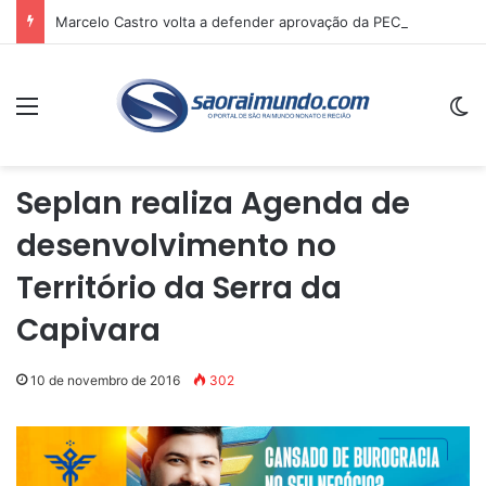
Marcelo Castro volta a defender aprovação da PEC que acaba com a escala 6×1 e avalia clima no Senado
Menu
Sw
Seplan realiza Agenda de
desenvolvimento no
Território da Serra da
Capivara
10 de novembro de 2016
302