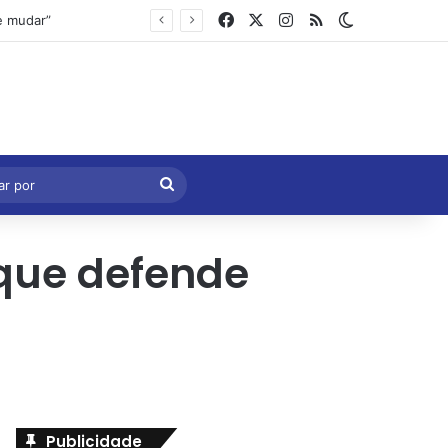
Facebook
X
Instagram
RSS
Switch skin
Marcelo Castro volta a defender aprovação da PEC que acaba com a escala 6×1 e avalia clima no Senado
eral
Procurar
por
 que defende
Publicidade