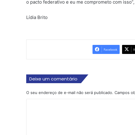
o pacto federativo e eu me comprometo com isso”,
Lídia Brito
Facebook
X
Deixe um comentário
O seu endereço de e-mail não será publicado.
Campos ob
C
o
m
e