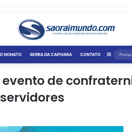
Barra Lat
O NONATO
SERRA DA CAPIVARA
CONTATO
vento de confraterni
servidores