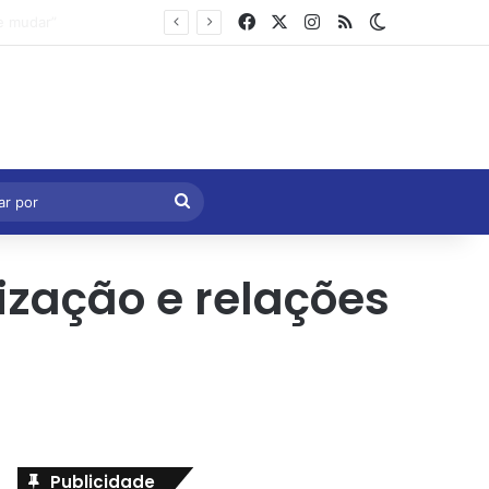
Facebook
X
Instagram
RSS
Switch skin
Marcelo Castro volta a defender aprovação da PEC que acaba com a escala 6×1 e avalia clima no Senado
eral
Procurar
por
zação e relações
Publicidade