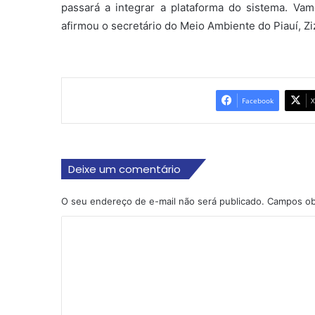
passará a integrar a plataforma do sistema. Vam
afirmou o secretário do Meio Ambiente do Piauí, Zi
Facebook
X
Deixe um comentário
O seu endereço de e-mail não será publicado.
Campos ob
C
o
m
e
n