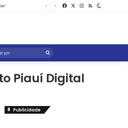
Facebook
X
Instagram
RSS
Switch skin
Marcelo Castro volta a defender aprovação da PEC que acaba com a escala 6×1 e avalia clima no Senado
eral
Procurar
por
 Piauí Digital
Publicidade