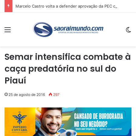
Marcelo Castro volta a defender aprovação da PEC que acaba com a escala 6×1 e avalia clima no Senado
Menu
Sw
Semar intensifica combate à
caça predatória no sul do
Piauí
25 de agosto de 2016
297