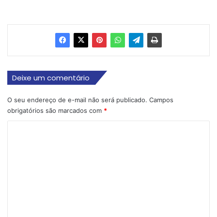
Deixe um comentário
O seu endereço de e-mail não será publicado.
Campos
obrigatórios são marcados com
*
C
o
m
e
n
t
á