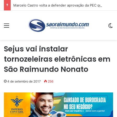
Marcelo Castro volta a defender aprovação da PEC que acaba com a escala 6×1 e avalia clima no Senado
Menu
Sw
Sejus vai instalar
tornozeleiras eletrônicas em
São Raimundo Nonato
4 de setembro de 2017
256