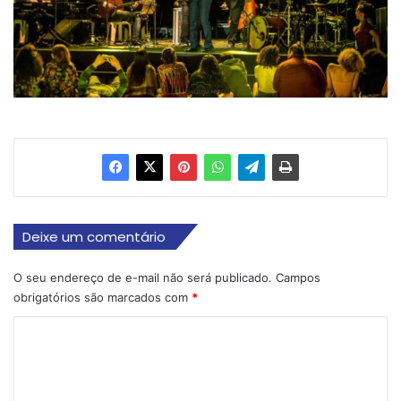
Deixe um comentário
O seu endereço de e-mail não será publicado.
Campos
obrigatórios são marcados com
*
C
o
m