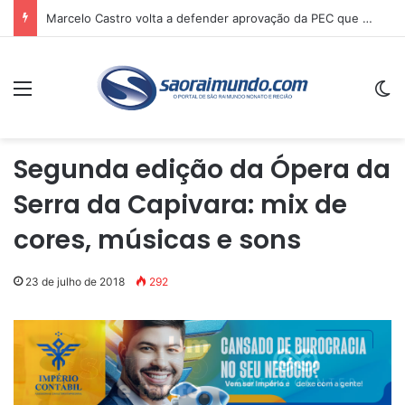
Marcelo Castro volta a defender aprovação da PEC que acaba com a escala 6×1 e avalia clima no Senado
Menu
Sw
Segunda edição da Ópera da
Serra da Capivara: mix de
cores, músicas e sons
23 de julho de 2018
292