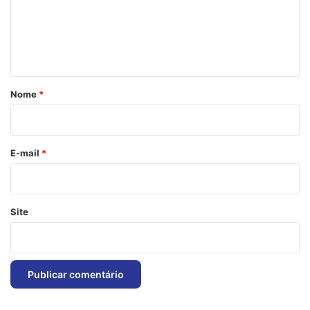
e
n
t
á
r
Nome
*
i
o
*
E-mail
*
Site