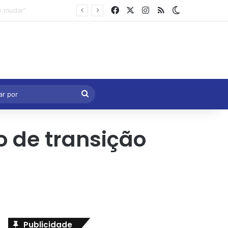
Facebook
X
Instagram
RSS
Switch skin
Marcelo Castro volta a defender aprovação da PEC que acaba com a escala 6×1 e avalia clima no Senado
eral
Procurar
por
o de transição
Publicidade