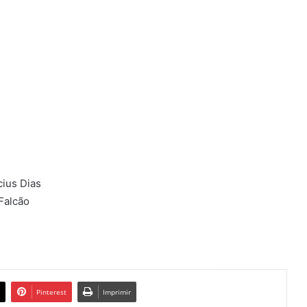
ius Dias
Falcão
Pinterest
Imprimir