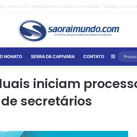
Barra Lat
O NONATO
SERRA DA CAPIVARA
CONTATO
duais iniciam process
de secretários