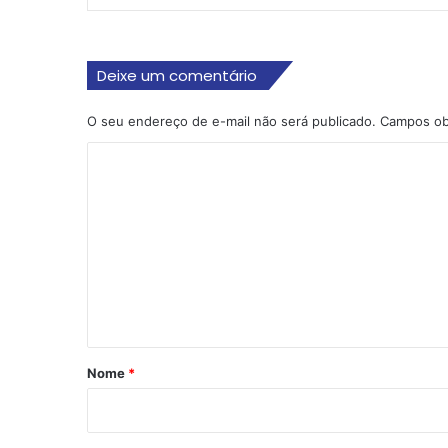
Deixe um comentário
O seu endereço de e-mail não será publicado.
Campos ob
C
o
m
e
n
t
á
r
Nome
*
i
o