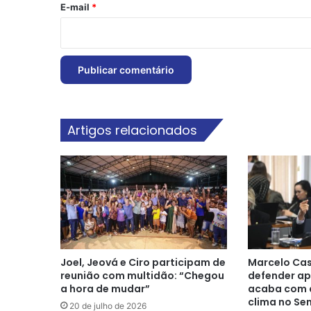
*
E-mail
*
Artigos relacionados
Joel, Jeová e Ciro participam de
Marcelo Cas
reunião com multidão: “Chegou
defender ap
a hora de mudar”
acaba com a
clima no Se
20 de julho de 2026