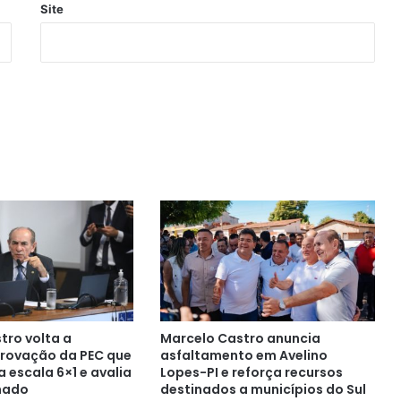
Site
tro volta a
Marcelo Castro anuncia
rovação da PEC que
asfaltamento em Avelino
 escala 6×1 e avalia
Lopes-PI e reforça recursos
nado
destinados a municípios do Sul