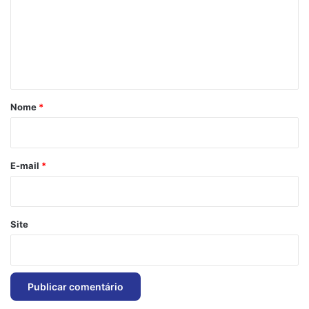
e
n
t
á
r
Nome
*
i
o
*
E-mail
*
Site