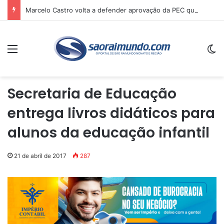
Marcelo Castro volta a defender aprovação da PEC que acaba com a escala 6×1 e avalia clima no Senado
Menu
Sw
Secretaria de Educação
entrega livros didáticos para
alunos da educação infantil
21 de abril de 2017
287