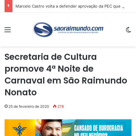
Marcelo Castro volta a defender aprovação da PEC que acaba com a escala 6×1 e avalia clima no Senado
Menu
Sw
Secretaria de Cultura
promove 4ª Noite de
Carnaval em São Raimundo
Nonato
25 de fevereiro de 2020
278