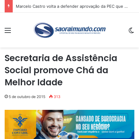
Marcelo Castro volta a defender aprovação da PEC que acaba com a escala 6×1 e avalia clima no Senado
Menu
Sw
Secretaria de Assistência
Social promove Chá da
Melhor Idade
5 de outubro de 2015
313