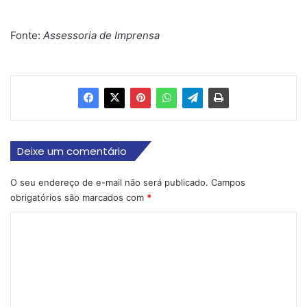
Fonte:
Assessoria de Imprensa
Deixe um comentário
O seu endereço de e-mail não será publicado.
Campos
obrigatórios são marcados com
*
C
o
m
e
n