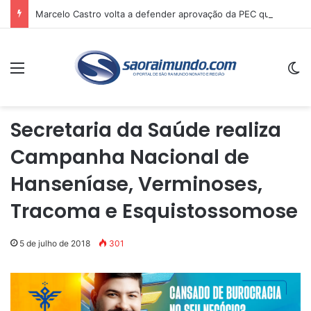
Marcelo Castro volta a defender aprovação da PEC que acaba com a escala 6×1 e avalia clima no Senado
Menu
Sw
Secretaria da Saúde realiza
Campanha Nacional de
Hanseníase, Verminoses,
Tracoma e Esquistossomose
5 de julho de 2018
301