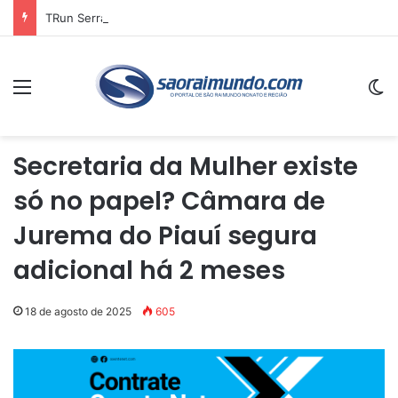
TRun Serra da Capivara entra na reta final de inscrições e deve reunir atletas de vários estados no sul do Piauí
Menu
Sw
Secretaria da Mulher existe
só no papel? Câmara de
Jurema do Piauí segura
adicional há 2 meses
18 de agosto de 2025
605