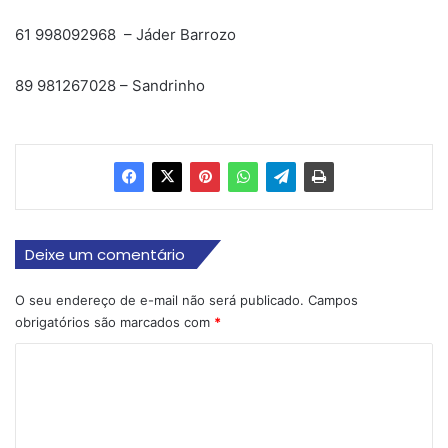
61 998092968 – Jáder Barrozo
89 981267028 – Sandrinho
Deixe um comentário
O seu endereço de e-mail não será publicado.
Campos
obrigatórios são marcados com
*
C
o
m