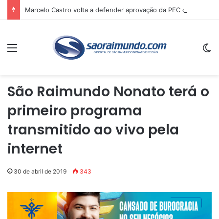
Marcelo Castro volta a defender aprovação da PEC que acaba com a escala 6×1 e avalia clima no Senado
Menu
Sw
São Raimundo Nonato terá o
primeiro programa
transmitido ao vivo pela
internet
30 de abril de 2019
343