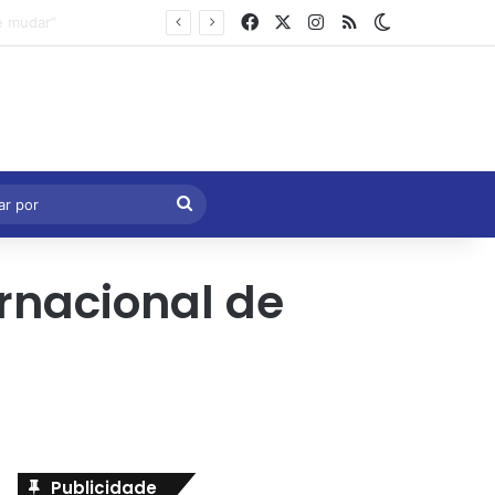
Facebook
X
Instagram
RSS
Switch skin
Marcelo Castro volta a defender aprovação da PEC que acaba com a escala 6×1 e avalia clima no Senado
eral
Procurar
por
rnacional de
Publicidade