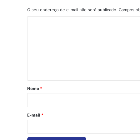
O seu endereço de e-mail não será publicado.
Campos ob
C
o
m
e
n
t
á
r
Nome
*
i
o
*
E-mail
*