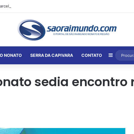
Barra Lat
O NONATO
SERRA DA CAPIVARA
CONTATO
ato sedia encontro r
B