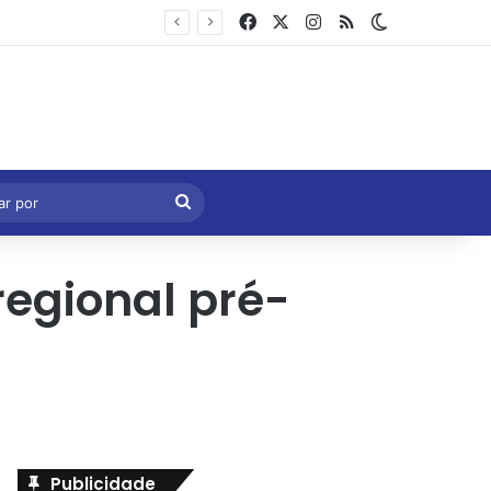
Facebook
X
Instagram
RSS
Switch skin
Marcelo Castro volta a defender aprovação da PEC que acaba com a escala 6×1 e avalia clima no Senado
eral
Procurar
por
egional pré-
Publicidade