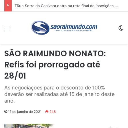
TRun Serra da Capivara entra na reta final de inscrições e deve reunir atletas de vários estados no sul do Piauí
Menu
Sw
SÃO RAIMUNDO NONATO:
Refis foi prorrogado até
28/01
As negociações para o desconto de 100%
deverão ser realizadas até 15 de janeiro deste
ano.
11 de janeiro de 2021
248